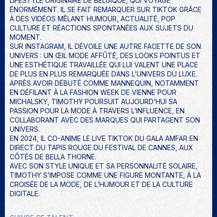
LIFESTYLE ORIGINAIRE DE BELGIQUE, QUI VOYAGE
ÉNORMÉMENT. IL SE FAIT REMARQUER SUR TIKTOK GRÂCE
À DES VIDÉOS MÊLANT HUMOUR, ACTUALITÉ, POP
CULTURE ET RÉACTIONS SPONTANÉES AUX SUJETS DU
MOMENT.
SUR INSTAGRAM, IL DÉVOILE UNE AUTRE FACETTE DE SON
UNIVERS : UN ŒIL MODE AFFÛTÉ, DES LOOKS POINTUS ET
UNE ESTHÉTIQUE TRAVAILLÉE QUI LUI VALENT UNE PLACE
DE PLUS EN PLUS REMARQUÉE DANS L’UNIVERS DU LUXE.
APRÈS AVOIR DÉBUTÉ COMME MANNEQUIN, NOTAMMENT
EN DÉFILANT À LA FASHION WEEK DE VIENNE POUR
MICHALSKY, TIMOTHY POURSUIT AUJOURD’HUI SA
PASSION POUR LA MODE À TRAVERS L’INFLUENCE, EN
COLLABORANT AVEC DES MARQUES QUI PARTAGENT SON
UNIVERS.
EN 2024, IL CO-ANIME LE LIVE TIKTOK DU GALA AMFAR EN
DIRECT DU TAPIS ROUGE DU FESTIVAL DE CANNES, AUX
CÔTÉS DE BELLA THORNE.
AVEC SON STYLE UNIQUE ET SA PERSONNALITÉ SOLAIRE,
TIMOTHY S’IMPOSE COMME UNE FIGURE MONTANTE, À LA
CROISÉE DE LA MODE, DE L’HUMOUR ET DE LA CULTURE
DIGITALE.