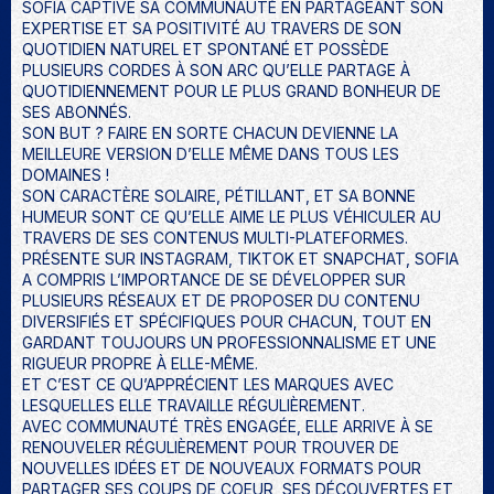
SOFIA CAPTIVE SA COMMUNAUTÉ EN PARTAGEANT SON
EXPERTISE ET SA POSITIVITÉ AU TRAVERS DE SON
QUOTIDIEN NATUREL ET SPONTANÉ ET POSSÈDE
PLUSIEURS CORDES À SON ARC QU’ELLE PARTAGE À
QUOTIDIENNEMENT POUR LE PLUS GRAND BONHEUR DE
SES ABONNÉS.
SON BUT ? FAIRE EN SORTE CHACUN DEVIENNE LA
MEILLEURE VERSION D’ELLE MÊME DANS TOUS LES
DOMAINES !
SON CARACTÈRE SOLAIRE, PÉTILLANT, ET SA BONNE
HUMEUR SONT CE QU’ELLE AIME LE PLUS VÉHICULER AU
TRAVERS DE SES CONTENUS MULTI-PLATEFORMES.
PRÉSENTE SUR INSTAGRAM, TIKTOK ET SNAPCHAT, SOFIA
A COMPRIS L’IMPORTANCE DE SE DÉVELOPPER SUR
PLUSIEURS RÉSEAUX ET DE PROPOSER DU CONTENU
DIVERSIFIÉS ET SPÉCIFIQUES POUR CHACUN, TOUT EN
GARDANT TOUJOURS UN PROFESSIONNALISME ET UNE
RIGUEUR PROPRE À ELLE-MÊME.
ET C’EST CE QU’APPRÉCIENT LES MARQUES AVEC
LESQUELLES ELLE TRAVAILLE RÉGULIÈREMENT.
AVEC COMMUNAUTÉ TRÈS ENGAGÉE, ELLE ARRIVE À SE
RENOUVELER RÉGULIÈREMENT POUR TROUVER DE
NOUVELLES IDÉES ET DE NOUVEAUX FORMATS POUR
PARTAGER SES COUPS DE COEUR, SES DÉCOUVERTES ET